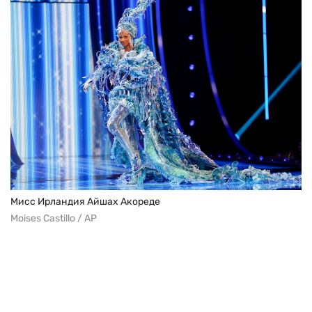
Мисс Ирландия Айшах Акореде
Moises Castillo / AP