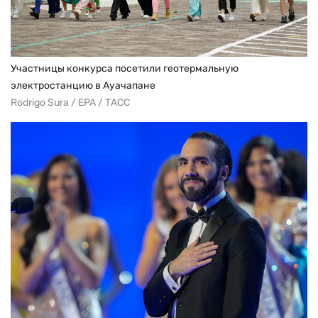
Участницы конкурса посетили геотермальную
электростанцию в Ауачапане
Rodrigo Sura / EPA / ТАСС