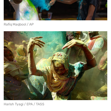
Rafiq Maqbool / AP
Harish Tyagi / EPA / TASS