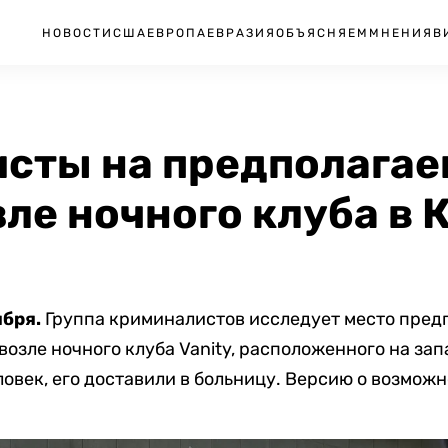
НОВОСТИ
США
ЕВРОПА
ЕВРАЗИЯ
ОБЪЯСНЯЕМ
МНЕНИЯ
В
сты на предполагае
ле ночного клуба в 
ября.
Группа криминалистов исследует место предп
озле ночного клуба Vanity, расположенного на запа
овек, его доставили в больницу. Версию о возмож