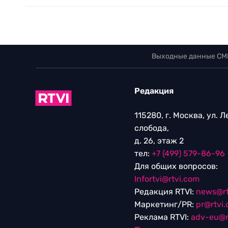
Выходные данные СМ
Редакция
115280, г. Москва, ул. 
слобода,
д. 26, этаж 2
тел:
+7 (499) 579-86-96
Для общих вопросов:
Infortvi@rtvi.com
Редакция RTVI:
news@rt
Маркетинг/PR:
pr@rtvi
Реклама RTVI:
adv-eu@r