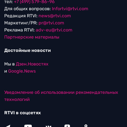
тел:
+7 (499) 579-86-96
Для общих вопросов:
Infortvi@rtvi.com
Редакция RTVI:
news@rtvi.com
Маркетинг/PR:
pr@rtvi.com
Реклама RTVI:
adv-eu@rtvi.com
Партнерские материалы
Достойные новости
Мы в
Дзен.Новостях
и
Google.News
Уведомление об использовании рекомендательных
технологий
RTVI в соцсетях