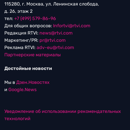
115280, г. Москва, ул. Ленинская слобода,
д. 26, этаж 2
тел:
+7 (499) 579-86-96
Для общих вопросов:
Infortvi@rtvi.com
Редакция RTVI:
news@rtvi.com
Маркетинг/PR:
pr@rtvi.com
Реклама RTVI:
adv-eu@rtvi.com
Партнерские материалы
Достойные новости
Мы в
Дзен.Новостях
и
Google.News
Уведомление об использовании рекомендательных
технологий