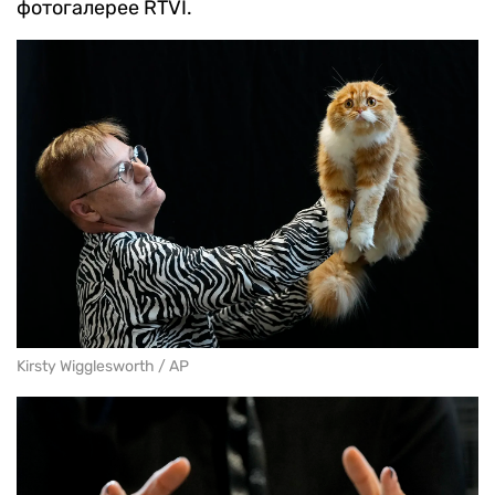
фотогалерее RTVI.
Kirsty Wigglesworth / AP