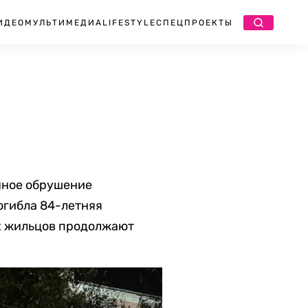
ИДЕО
МУЛЬТИМЕДИА
LIFESTYLE
СПЕЦПРОЕКТЫ
чное обрушение
огибла 84-летняя
ух жильцов продолжают