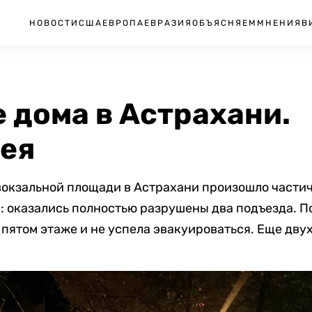
НОВОСТИ
США
ЕВРОПА
ЕВРАЗИЯ
ОБЪЯСНЯЕМ
МНЕНИЯ
В
 дома в Астрахани.
ея
вокзальной площади в Астрахани произошло части
: оказались полностью разрушены два подъезда. П
 пятом этаже и не успела эвакуироваться. Еще дв