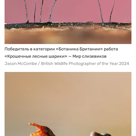
Победитель в категории «Ботаника Британии» работа
«Крошечные лесные шарики» — Мир слизевиков
Jason McCombe / British Wildlife Photographer of the Year 2024