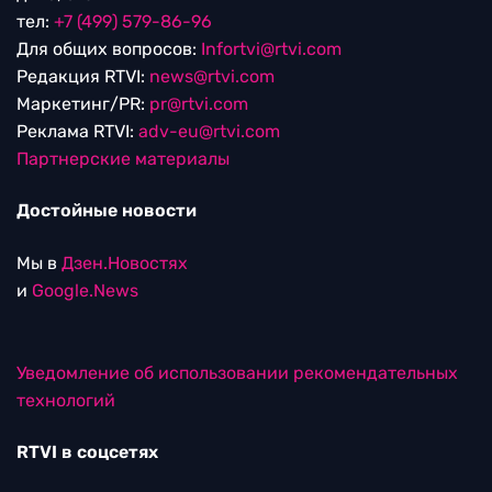
тел:
+7 (499) 579-86-96
Для общих вопросов:
Infortvi@rtvi.com
Редакция RTVI:
news@rtvi.com
Маркетинг/PR:
pr@rtvi.com
Реклама RTVI:
adv-eu@rtvi.com
Партнерские материалы
Достойные новости
Мы в
Дзен.Новостях
и
Google.News
Уведомление об использовании рекомендательных
технологий
RTVI в соцсетях