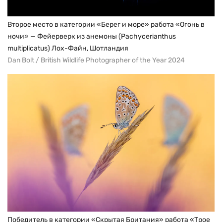
Второе место в категории «Берег и море» работа «Огонь в
ночи» — Фейерверк из анемоны (Pachycerianthus
multiplicatus) Лох-Файн, Шотландия
Dan Bolt / British Wildlife Photographer of the Year 2024
Победитель в категории «Скрытая Британия» работа «Трое