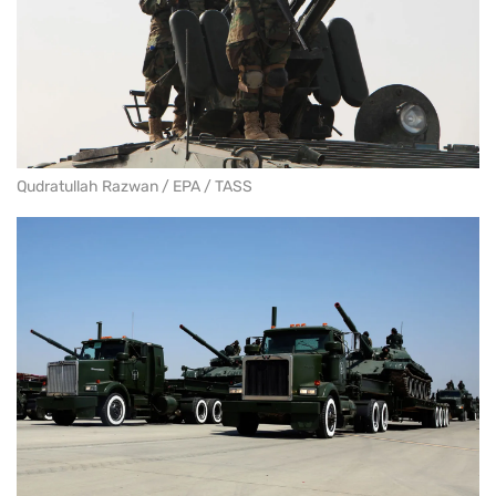
Qudratullah Razwan / EPA / TASS