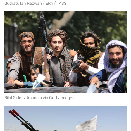
Qudratullah Razwan / EPA / TASS
Bilal Guler / Anadolu via Getty Images