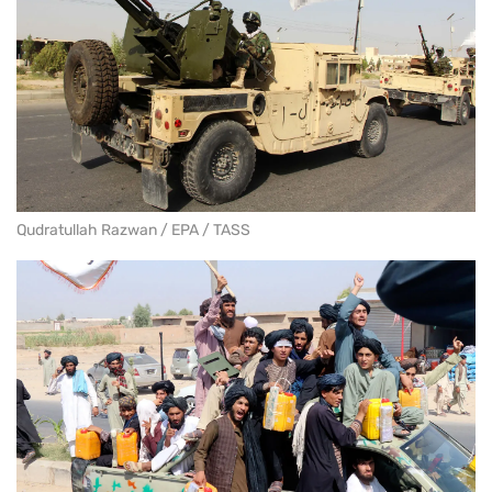
Qudratullah Razwan / EPA / TASS