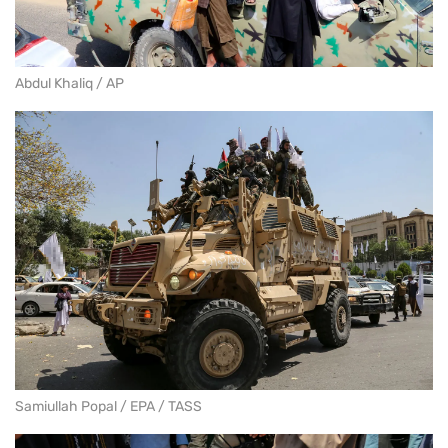
Abdul Khaliq / AP
Samiullah Popal / EPA / TASS