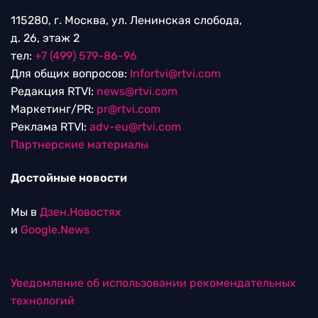
115280, г. Москва, ул. Ленинская слобода,
д. 26, этаж 2
тел:
+7 (499) 579-86-96
Для общих вопросов:
Infortvi@rtvi.com
Редакция RTVI:
news@rtvi.com
Маркетинг/PR:
pr@rtvi.com
Реклама RTVI:
adv-eu@rtvi.com
Партнерские материалы
Достойные новости
Мы в
Дзен.Новостях
и
Google.News
Уведомление об использовании рекомендательных
технологий