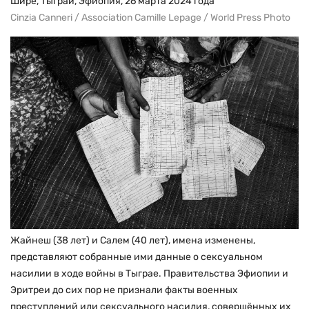
Шире, Тыграй, Эфиопия, 26 марта 2024 года
Cinzia Canneri / Association Camille Lepage / World Press Photo
Жайнеш (38 лет) и Салем (40 лет), имена изменены,
представляют собранные ими данные о сексуальном
насилии в ходе войны в Тыграе. Правительства Эфиопии и
Эритреи до сих пор не признали факты военных
преступлений или сексуального насилия, совершённых их