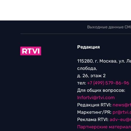
Выходные данные СМ
Редакция
115280, г. Москва, ул. 
слобода,
д. 26, этаж 2
тел:
+7 (499) 579-86-96
Для общих вопросов:
Infortvi@rtvi.com
Редакция RTVI:
news@rt
Маркетинг/PR:
pr@rtvi
Реклама RTVI:
adv-eu@r
Партнерские материа