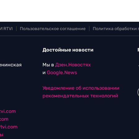
И RTVI
|
Пользовательское соглашение
|
Политика обработки
Достойные новости
Ленинская
Мы в
Дзен.Новостях
и
Google.News
Уведомление об использовании
рекомендательных технологий
vi.com
.com
tvi.com
лы