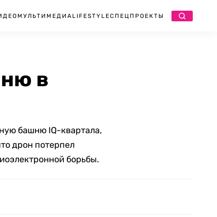
ИДЕО
МУЛЬТИМЕДИА
LIFESTYLE
СПЕЦПРОЕКТЫ
шню в
ную башню IQ-квартала,
то дрон потерпел
диоэлектронной борьбы.