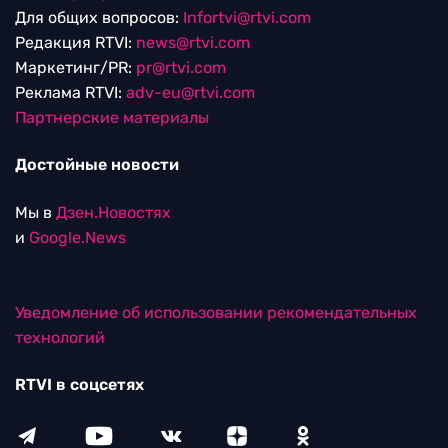
Для общих вопросов:
Infortvi@rtvi.com
Редакция RTVI:
news@rtvi.com
Маркетинг/PR:
pr@rtvi.com
Реклама RTVI:
adv-eu@rtvi.com
Партнерские материалы
Достойные новости
Мы в
Дзен.Новостях
и
Google.News
Уведомление об использовании рекомендательных
технологий
RTVI в соцсетях