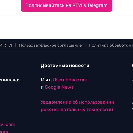
Подписывайтесь на RTVI в Telegram
И RTVI
|
Пользовательское соглашение
|
Политика обработки
Достойные новости
Ленинская
Мы в
Дзен.Новостях
и
Google.News
Уведомление об использовании
рекомендательных технологий
vi.com
.com