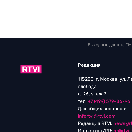
Выходные данные СМ
Редакция
115280, г. Москва, ул. 
слобода,
д. 26, этаж 2
тел:
+7 (499) 579-86-96
Для общих вопросов:
Infortvi@rtvi.com
Редакция RTVI:
news@rt
Маркетинг/PR:
pr@rtvi