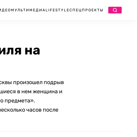
ИДЕО
МУЛЬТИМЕДИА
LIFESTYLE
СПЕЦПРОЕКТЫ
иля на
осквы произошел подрыв
вшиеся в нем женщина и
го предмета».
есколько часов после