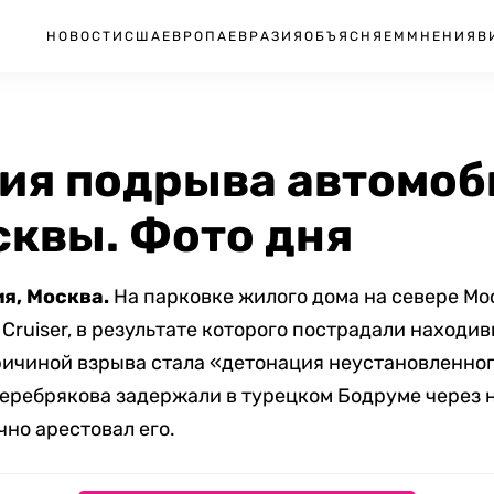
НОВОСТИ
США
ЕВРОПА
ЕВРАЗИЯ
ОБЪЯСНЯЕМ
МНЕНИЯ
В
ия подрыва автомоб
сквы. Фото дня
ия, Москва.
На парковке жилого дома на севере М
Cruiser, в результате которого пострадали находи
причиной взрыва стала «детонация неустановленно
еребрякова задержали в турецком Бодруме через н
чно арестовал его.