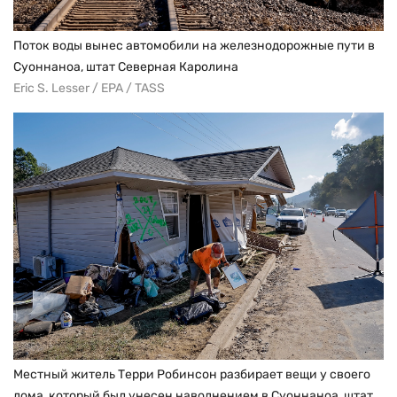
Поток воды вынес автомобили на железнодорожные пути в
Суоннаноа, штат Северная Каролина
Eric S. Lesser / EPA / TASS
Местный житель Терри Робинсон разбирает вещи у своего
дома, который был унесен наводнением в Суоннаноа, штат