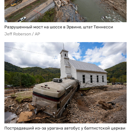
Разрушенный мост на шоссе в Эрвине, штат Теннесси
Jeff Roberson / AP
Пострадавший из-за урагана автобус у баптистской церкви