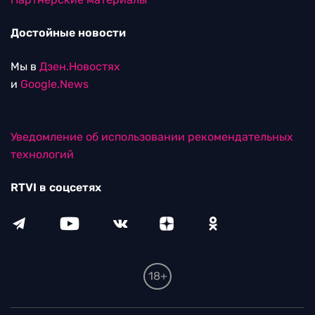
Достойные новости
Мы в
Дзен.Новостях
и
Google.News
Уведомление об использовании рекомендательных
технологий
RTVI в соцсетях
18+