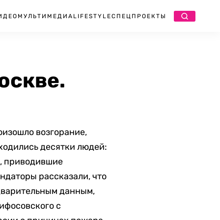
ИДЕО
МУЛЬТИМЕДИА
LIFESTYLE
СПЕЦПРОЕКТЫ
оскве.
оизошло возгорание,
ходились десятки людей:
и, приводившие
ндаторы рассказали, что
едварительным данным,
лифосовского с