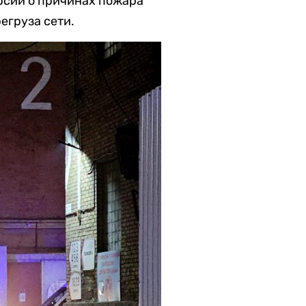
ерсии о причинах пожара
егруза сети.