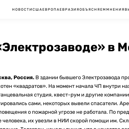
НОВОСТИ
США
ЕВРОПА
ЕВРАЗИЯ
ОБЪЯСНЯЕМ
МНЕНИЯ
В
«Электрозаводе» в М
сква, Россия.
В здании бывшего Электрозавода пр
сотен «квадратов». На момент начала ЧП внутри на
анцевальная студия, квест-рум и другие компани
уировались сами, некоторых вывели спасатели. Аре
повещения о пожарной угрозе не работала. По пр
 человека, их увезли в НИИ скорой помощи им. Ск