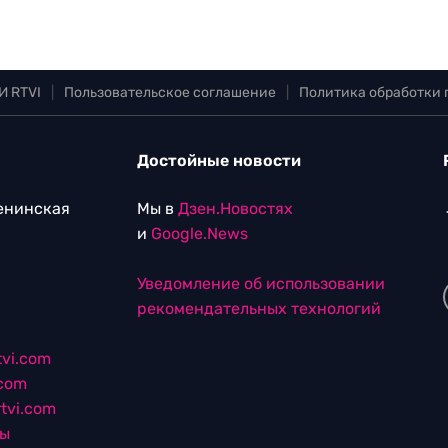
И RTVI
|
Пользовательское соглашение
|
Политика обработки
Достойные новости
Ленинская
Мы в
Дзен.Новостях
и
Google.News
Уведомление об использовании
рекомендательных технологий
vi.com
.com
tvi.com
лы