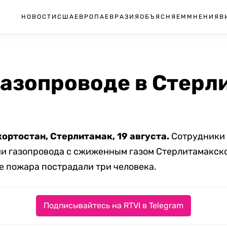
НОВОСТИ
США
ЕВРОПА
ЕВРАЗИЯ
ОБЪЯСНЯЕМ
МНЕНИЯ
В
газопроводе в Стерл
ортостан, Стерлитамак, 19 августа.
Сотрудники 
и газопровода с сжиженным газом Стерлитамакск
те пожара пострадали три человека.
Подписывайтесь на RTVI в Telegram