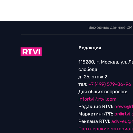
Выходные данные СМ
Редакция
115280, г. Москва, ул. 
слобода,
д. 26, этаж 2
тел:
+7 (499) 579-86-96
Для общих вопросов:
Infortvi@rtvi.com
Редакция RTVI:
news@rt
Маркетинг/PR:
pr@rtvi
Реклама RTVI:
adv-eu@r
Партнерские материа