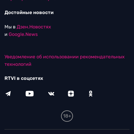
Достойные новости
Мы в
Дзен.Новостях
и
Google.News
Уведомление об использовании рекомендательных
технологий
RTVI в соцсетях
18+