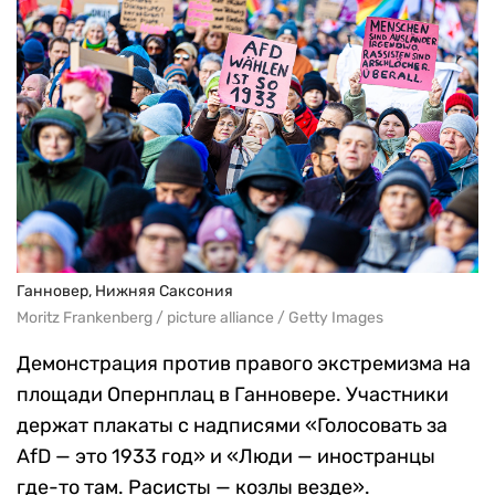
Ганновер, Нижняя Саксония
Moritz Frankenberg / picture alliance / Getty Images
Демонстрация против правого экстремизма на
площади Опернплац в Ганновере. Участники
держат плакаты с надписями «Голосовать за
AfD — это 1933 год» и «Люди — иностранцы
где-то там. Расисты — козлы везде».