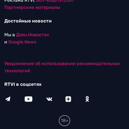
Реклама RTVI:
adv-eu@rtvi.com
Партнерские материалы
Достойные новости
Мы в
Дзен.Новостях
и
Google.News
Уведомление об использовании рекомендательных
технологий
RTVI в соцсетях
18+