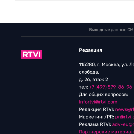
Выходные данные СМ
Редакция
115280, г. Москва, ул. 
слобода,
д. 26, этаж 2
тел:
+7 (499) 579-86-96
Для общих вопросов:
Infortvi@rtvi.com
Редакция RTVI:
news@rt
Маркетинг/PR:
pr@rtvi
Реклама RTVI:
adv-eu@r
Партнерские материа