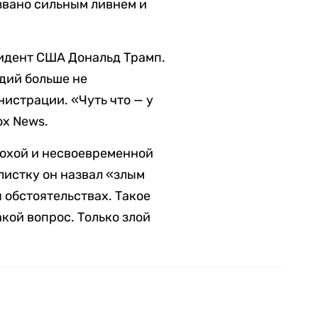
звано сильным ливнем и
зидент США Дональд Трамп.
едий больше не
нистрации. «Чуть что — у
ox News.
плохой и несвоевременной
истку он назвал «злым
 обстоятельствах. Такое
акой вопрос. Только злой