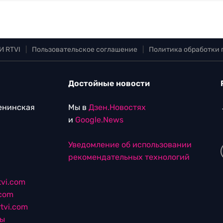
И RTVI
|
Пользовательское соглашение
|
Политика обработки
Достойные новости
Ленинская
Мы в
Дзен.Новостях
и
Google.News
Уведомление об использовании
рекомендательных технологий
vi.com
.com
tvi.com
лы