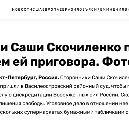
НОВОСТИ
США
ЕВРОПА
ЕВРАЗИЯ
ОБЪЯСНЯЕМ
МНЕНИЯ
В
и Саши Скочиленко 
м ей приговора. Фот
кт-Петербург, Россия.
Сторонники Саши Скочилен
пришли в Василеостровский районный суд, чтобы 
елу о дискредитации Вооруженных сил России. Ск
лишения свободы. Уголовное дело в отношении нее 
ескольких супермаркетах бумажными табличками с