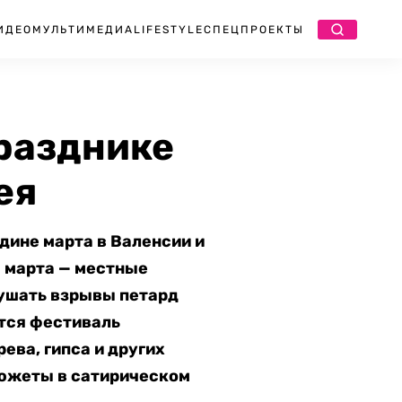
ИДЕО
МУЛЬТИМЕДИА
LIFESTYLE
СПЕЦПРОЕКТЫ
разднике
ея
дине марта в Валенсии и
9 марта — местные
ушать взрывы петард
ется фестиваль
ева, гипса и других
сюжеты в сатирическом