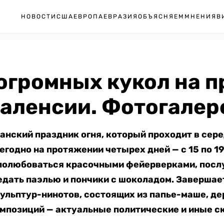
НОВОСТИ
США
ЕВРОПА
ЕВРАЗИЯ
ОБЪЯСНЯЕМ
МНЕНИЯ
В
огромных кукол на п
Валенсии. Фотогалер
нский праздник огня, который проходит в сере
егодно на протяжении четырех дней — с 15 по 1
 полюбоваться
красочными фейерверками, посл
едать паэлью и пончики с шоколадом. Заверша
ульптур-нинотов, состоящих из папье-маше, дер
омпозиций — актуальные политические и иные 