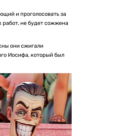
ющий и проголосовать за
х работ, не будет сожжена
есны они сжигали
ого Иосифа, который был