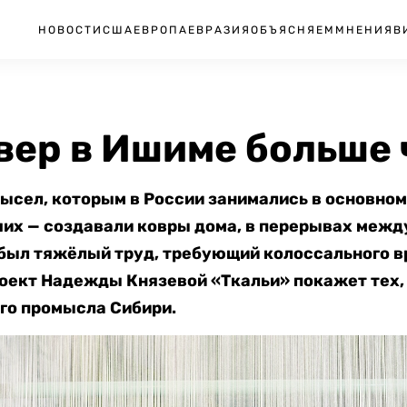
НОВОСТИ
США
ЕВРОПА
ЕВРАЗИЯ
ОБЪЯСНЯЕМ
МНЕНИЯ
В
вер в Ишиме больше 
ысел, которым в России занимались в основном
их — создавали ковры дома, в перерывах между
был тяжёлый труд, требующий колоссального в
ект Надежды Князевой «Ткальи» покажет тех, 
го промысла Сибири.