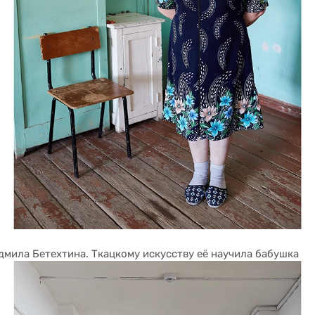
мила Бетехтина. Ткацкому искусству её научила бабушка