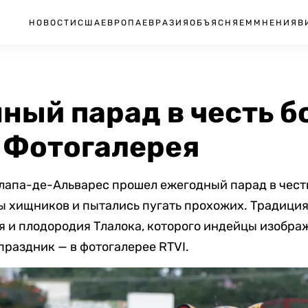
НОВОСТИ
США
ЕВРОПА
ЕВРАЗИЯ
ОБЪЯСНЯЕМ
МНЕНИЯ
В
ный парад в честь б
. Фотогалерея
лапа-де-Альварес прошел ежегодный парад в честь
ы хищников и пытались пугать прохожих. Традиция
 и плодородия Тлалока, которого индейцы изображ
праздник — в фотогалерее RTVI.