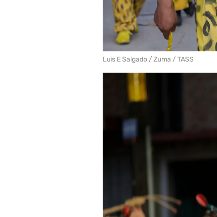
Luis E Salgado / Zuma / TASS