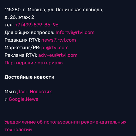
115280, г. Москва, ул. Ленинская слобода,
д. 26, этаж 2
тел:
+7 (499) 579-86-96
Для общих вопросов:
Infortvi@rtvi.com
Редакция RTVI:
news@rtvi.com
Маркетинг/PR:
pr@rtvi.com
Реклама RTVI:
adv-eu@rtvi.com
Партнерские материалы
Достойные новости
Мы в
Дзен.Новостях
и
Google.News
Уведомление об использовании рекомендательных
технологий