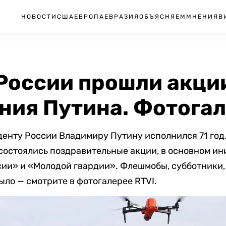
НОВОСТИ
США
ЕВРОПА
ЕВРАЗИЯ
ОБЪЯСНЯЕМ
МНЕНИЯ
В
России прошли акции
ния Путина. Фотога
денту России Владимиру Путину исполнился 71 год.
 состоялись поздравительные акции, в основном и
ии» и «Молодой гвардии». Флешмобы, субботники,
ыло — смотрите в фотогалерее RTVI.