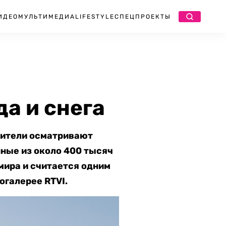
ИДЕО
МУЛЬТИМЕДИА
LIFESTYLE
СПЕЦПРОЕКТЫ
а и снега
тители осматривают
ные из около 400 тысяч
мира и считается одним
огалерее RTVI.