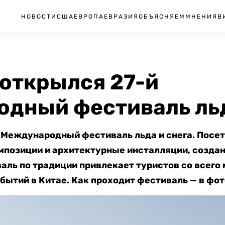
НОВОСТИ
США
ЕВРОПА
ЕВРАЗИЯ
ОБЪЯСНЯЕМ
МНЕНИЯ
В
 открылся 27-й
дный фестиваль льд
й Международный фестиваль льда и снега. Посе
позиции и архитектурные инсталляции, создан
аль по традиции привлекает туристов со всего 
бытий в Китае. Как проходит фестиваль — в фот