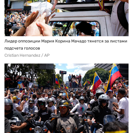
Лидер оппозиции Мария Корина Мачадо тянется за листами
подсчета голосов
Cristian Hernandez / AP