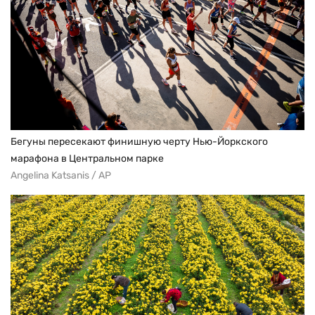
Бегуны пересекают финишную черту Нью-Йоркского
марафона в Центральном парке
Angelina Katsanis / AP