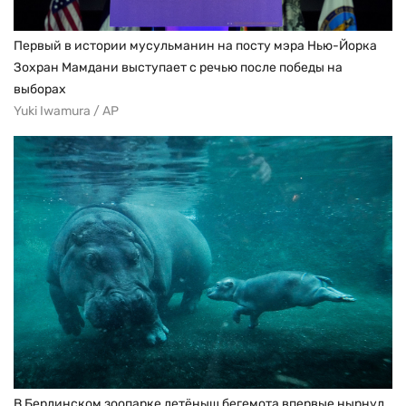
Первый в истории мусульманин на посту мэра Нью-Йорка
Зохран Мамдани выступает с речью после победы на
выборах
Yuki Iwamura / AP
В Берлинском зоопарке детёныш бегемота впервые нырнул