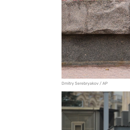
Dmitry Serebryakov / AP