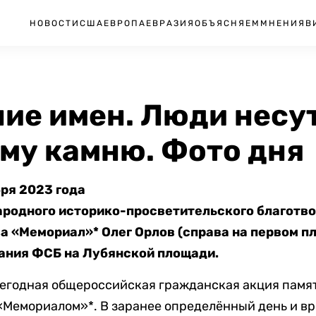
НОВОСТИ
США
ЕВРОПА
ЕВРАЗИЯ
ОБЪЯСНЯЕМ
МНЕНИЯ
В
ие имен. Люди несут
му камню. Фото дня
бря 2023 года
родного историко-просветительского благотво
 «Мемориал»* Олег Орлов (справа на первом пл
ания ФСБ на Лубянской площади.
егодная общероссийская гражданская акция памя
«Мемориалом»*. В заранее определённый день и вр