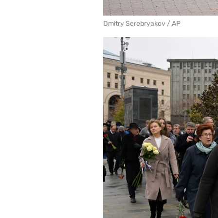
Dmitry Serebryakov / AP