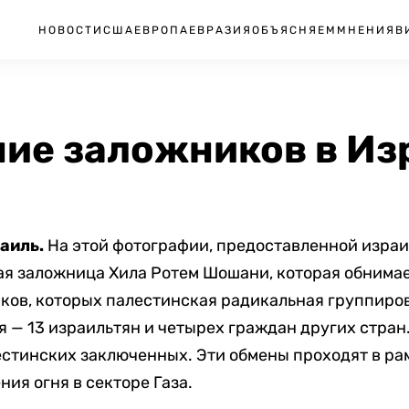
НОВОСТИ
США
ЕВРОПА
ЕВРАЗИЯ
ОБЪЯСНЯЕМ
МНЕНИЯ
В
ие заложников в Из
раиль.
На этой фотографии, предоставленной израи
я заложница Хила Ротем Шошани, которая обнимае
ков, которых палестинская радикальная группир
я — 13 израильтян и четырех граждан других стран
естинских заключенных. Эти обмены проходят в ра
ия огня в секторе Газа.