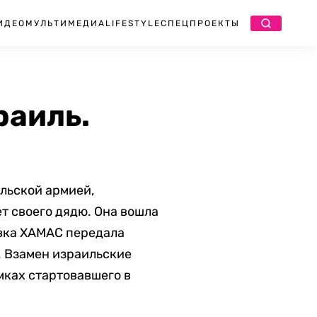
ИДЕО
МУЛЬТИМЕДИА
LIFESTYLE
СПЕЦПРОЕКТЫ
раиль.
льской армией,
т своего дядю. Она вошла
овка ХАМАС передала
. Взамен израильские
мках стартовавшего в