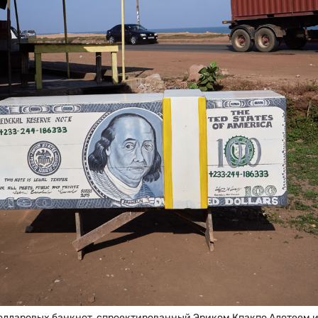
долларовых банкнот, спроектированный Эриком Кпакпо Адотеем