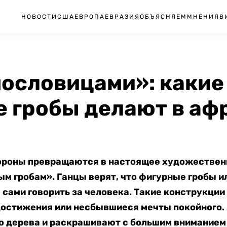
НОВОСТИ
США
ЕВРОПА
ЕВРАЗИЯ
ОБЪЯСНЯЕМ
МНЕНИЯ
В
пословицами»: какие
 гробы делают в аф
ороны превращаются в настоящее художествен
 гробам». Ганцы верят, что фигурные гробы и
сами говорить за человека. Такие конструкции
достижения или несбывшиеся мечты покойного.
о дерева и раскрашивают с большим вниманием 