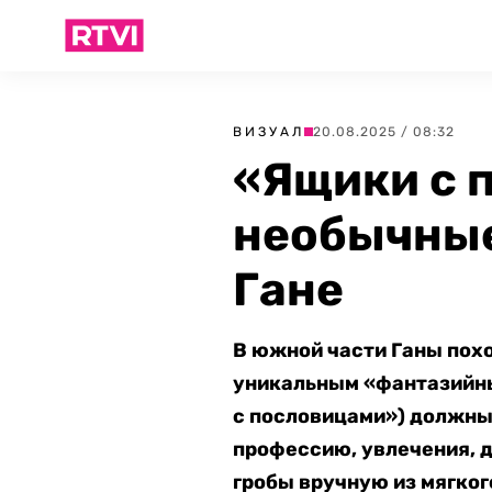
ВИЗУАЛ
20.08.2025 / 08:32
«Ящики с 
необычные
Гане
В южной части Ганы пох
уникальным «фантазийным
с пословицами») должны 
профессию, увлечения, 
гробы вручную из мягког