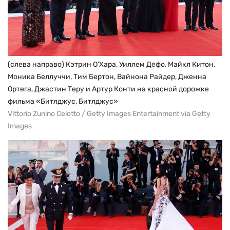
(слева направо) Кэтрин О’Хара, Уиллем Дефо, Майкл Китон,
Моника Беллуччи, Тим Бертон, Вайнона Райдер, Дженна
Ортега, Джастин Теру и Артур Конти на красной дорожке
фильма «Битлджус, Битлджус»
Vittorio Zunino Celotto / Getty Images Entertainment via Getty
Images