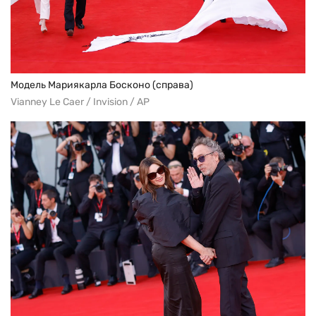
Модель Мариякарла Босконо (справа)
Vianney Le Caer / Invision / AP