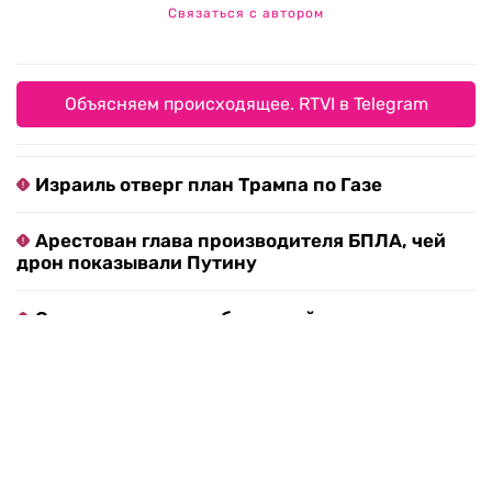
Связаться с автором
Объясняем происходящее. RTVI в Telegram
Израиль отверг план Трампа по Газе
Арестован глава производителя БПЛА, чей
дрон показывали Путину
Определилась судьба российских военных
баз в Сирии
Осужденный в Азербайджане россиянин
перестал узнавать родных
В Иране сделали заявление о переговорах с