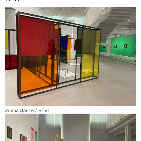
Элиза Данте / RTVI