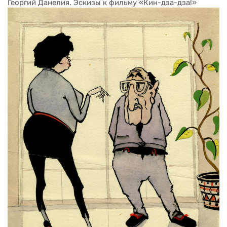
Георгий Данелия. Эскизы к фильму «Кин-дза-дза!»