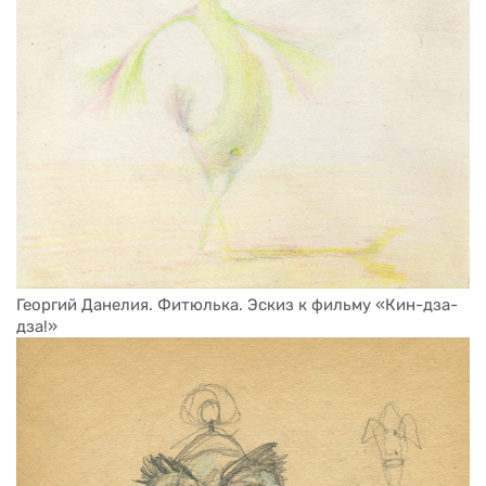
Георгий Данелия. Фитюлька. Эскиз к фильму «Кин-дза-
дза!»