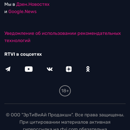
Мы в
Дзен.Новостях
и
Google.News
Уведомление об использовании рекомендательных
технологий
RTVI в соцсетях
18+
© ООО "ЭрТиВиАй Продакшн". Все права защищены.
При цитировании материалов активная
гиперссылка на rtvi.com обязательна