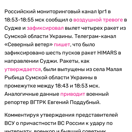
Российский мониторинговый канал lpr1 в
18:53-18:55 мск сообщил о
воздушной
тревоге
в
Судже и
зафиксировал
вылет четырех ракет из
Сумской области Украины. Телеграм-канал
«Северный ветер»
пишет
, что было
зафиксировано шесть пусков ракет HIMARS в
направлении Суджи. Ракеты, как
утверждается
, были выпущены из села Малая
Рыбица Сумской области Украины в
промежутке между 18:43 и 18:53 мск.
Аналогичные данные
приводит
военный
репортер ВГТРК Евгений Поддубный.
Комментируя утверждения представителей
ВСУ о причастности ВС России к удару по
интернату, военкор и бывший советник