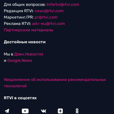
Для общих вопросов:
Infortvi@rtvi.com
Редакция RTVI:
news@rtvi.com
Маркетинг/PR:
pr@rtvi.com
Реклама RTVI:
adv-eu@rtvi.com
Партнерские материалы
Достойные новости
Мы в
Дзен.Новостях
и
Google.News
Уведомление об использовании рекомендательных
технологий
RTVI в соцсетях