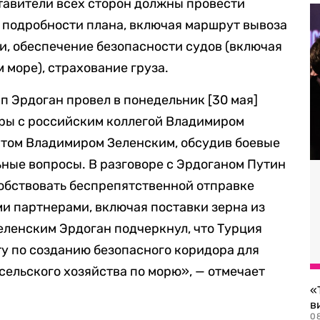
тавители всех сторон должны провести
 подробности плана, включая маршрут вывоза
, обеспечение безопасности судов (включая
 море), страхование груза.
п Эрдоган провел в понедельник
[30
мая
]
ры с российским коллегой Владимиром
том Владимиром Зеленским, обсудив боевые
ьные вопросы. В разговоре с Эрдоганом Путин
собствовать беспрепятственной отправке
ми партнерами, включая поставки зерна из
Зеленским Эрдоган подчеркнул, что Турция
у по созданию безопасного коридора для
сельского хозяйства по морю», — отмечает
«
в
0