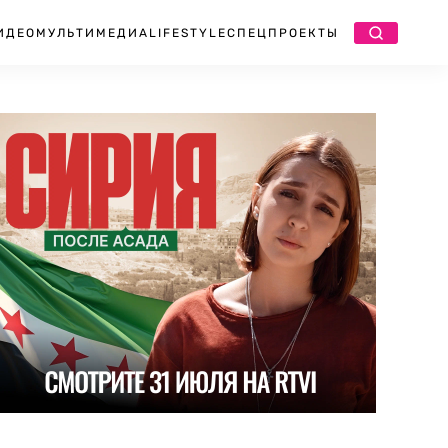
ИДЕО
МУЛЬТИМЕДИА
LIFESTYLE
СПЕЦПРОЕКТЫ