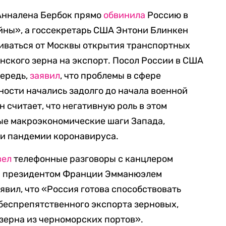
Анналена Бербок прямо
обвинила
Россию в
йны», а госсекретарь США Энтони Блинкен
биваться от Москвы открытия транспортных
нского зерна на экспорт. Посол России в США
чередь,
заявил
, что проблемы в сфере
ости начались задолго до начала военной
 считает, что негативную роль в этом
ые макроэкономические шаги Запада,
и пандемии коронавируса.
вел
телефонные разговоры с канцлером
и президентом Франции Эмманюэлем
явил, что «Россия готова способствовать
беспрепятственного экспорта зерновых,
зерна из черноморских портов».