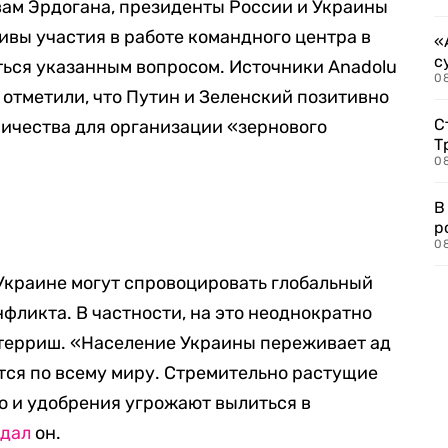
овам Эрдогана, президенты России и Украины
вы участия в работе командного центра в
«
с
ться указанным вопросом. Источники
Anadolu
08
 отметили, что Путин и Зеленский позитивно
С
ичества для организации «зернового
Т
08
В
р
08
 Украине могут спровоцировать глобальный
онфликта. В частности, на это неоднократно
утерриш.
«Население Украины переживает ад
тся по всему миру. Стремительно растущие
ю и удобрения угрожают вылиться в
дал
он.