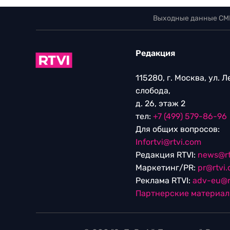
Выходные данные СМ
Редакция
115280, г. Москва, ул. 
слобода,
д. 26, этаж 2
тел:
+7 (499) 579-86-96
Для общих вопросов:
Infortvi@rtvi.com
Редакция RTVI:
news@rt
Маркетинг/PR:
pr@rtvi
Реклама RTVI:
adv-eu@r
Партнерские материа