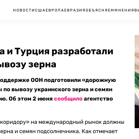
НОВОСТИ
США
ЕВРОПА
ЕВРАЗИЯ
ОБЪЯСНЯЕМ
МНЕНИЯ
В
на и Турция разработали
ывозу зерна
и поддержке ООН подготовили «дорожную
 по вывозу украинского зерна и семян
ю. Об этом 2 июня
сообщило
агентство
у коридору» на международный рынок должны
зерна и семян подсолнечника. Как отмечает