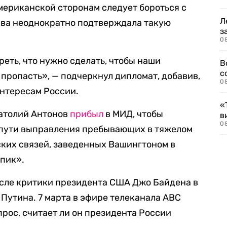
американской сторонам следует бороться с
Л
ква неоднократно подтверждала такую
з
0
еть, что нужно сделать, чтобы наши
В
с
 пропасть», — подчеркнул дипломат, добавив,
0
интересам России.
«
натолий Антонов
прибыл
в МИД, чтобы
в
0
ь пути выправления пребывающих в тяжелом
ких связей, заведенных Вашингтоном в
упик».
осле критики президента США Джо Байдена в
 Путина. 7 марта в эфире телеканала ABC
опрос, считает ли он президента России