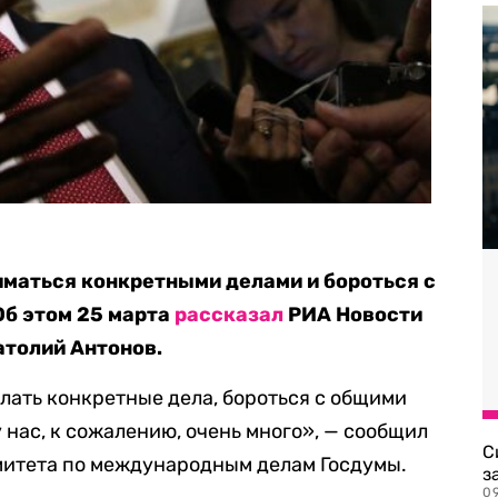
маться конкретными делами и бороться с
Об этом 25 марта
рассказал
РИА Новости
атолий Антонов.
елать конкретные дела, бороться с общими
у нас, к сожалению, очень много», — сообщил
С
митета по международным делам Госдумы.
з
0