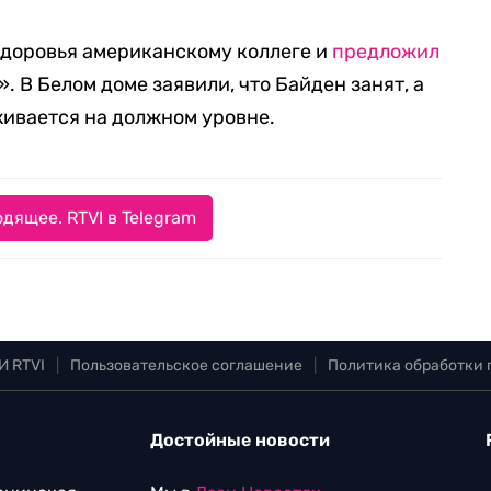
доровья американскому коллеге и
предложил
. В Белом доме заявили, что Байден занят, а
живается на должном уровне.
дящее. RTVI в Telegram
И RTVI
|
Пользовательское соглашение
|
Политика обработки
Достойные новости