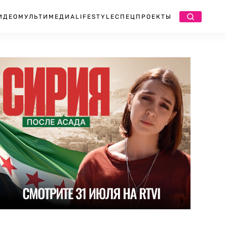
ИДЕО
МУЛЬТИМЕДИА
LIFESTYLE
СПЕЦПРОЕКТЫ