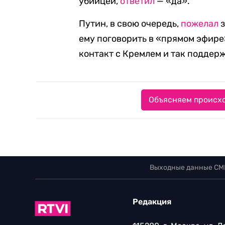
убийцей,
ответил
— «да».
Путин, в свою очередь,
пожелал
з
ему поговорить в «прямом эфире»
контакт с Кремлем и так поддер
Объясняем происхо
Выходные данные СМ
Редакция