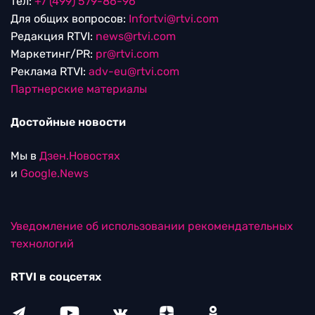
тел:
+7 (499) 579-86-96
Для общих вопросов:
Infortvi@rtvi.com
Редакция RTVI:
news@rtvi.com
Маркетинг/PR:
pr@rtvi.com
Реклама RTVI:
adv-eu@rtvi.com
Партнерские материалы
Достойные новости
Мы в
Дзен.Новостях
и
Google.News
Уведомление об использовании рекомендательных
технологий
RTVI в соцсетях