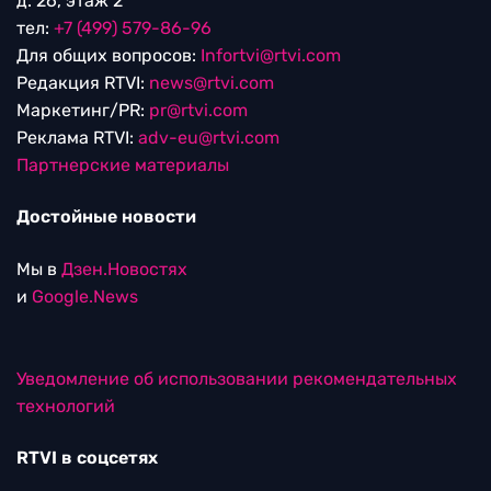
д. 26, этаж 2
тел:
+7 (499) 579-86-96
Для общих вопросов:
Infortvi@rtvi.com
Редакция RTVI:
news@rtvi.com
Маркетинг/PR:
pr@rtvi.com
Реклама RTVI:
adv-eu@rtvi.com
Партнерские материалы
Достойные новости
Мы в
Дзен.Новостях
и
Google.News
Уведомление об использовании рекомендательных
технологий
RTVI в соцсетях