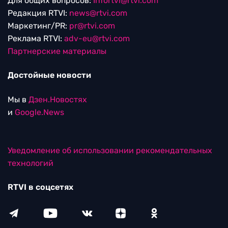
Для общих вопросов:
Infortvi@rtvi.com
Редакция RTVI:
news@rtvi.com
Маркетинг/PR:
pr@rtvi.com
Реклама RTVI:
adv-eu@rtvi.com
Партнерские материалы
Достойные новости
Мы в
Дзен.Новостях
и
Google.News
Уведомление об использовании рекомендательных
технологий
RTVI в соцсетях