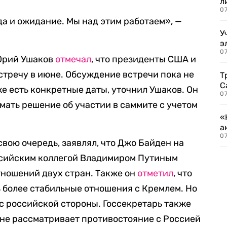
л
07
а и ожидание. Мы над этим работаем», —
У
э
07
Юрий Ушаков
отмечал
, что президенты США и
стречу в июне. Обсуждение встречи пока не
Т
С
же есть конкретные даты, уточнил Ушаков. Он
07
мать решение об участии в саммите с учетом
«
а
07
свою очередь, заявлял, что Джо Байден на
ссийским коллегой Владимиром Путиным
тношений двух стран. Также он
отметил
, что
 более стабильные отношения с Кремлем. Но
 с российской стороны. Госсекретарь также
а не рассматривает противостояние с Россией