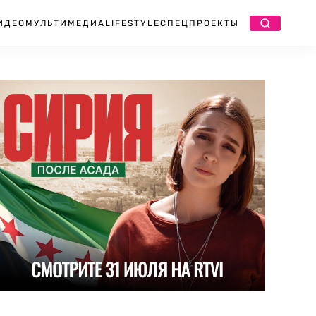
ИДЕО
МУЛЬТИМЕДИА
LIFESTYLE
СПЕЦПРОЕКТЫ