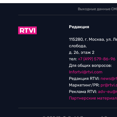
Выходные данные СМ
Редакция
115280, г. Москва, ул. 
слобода,
д. 26, этаж 2
тел:
+7 (499) 579-86-96
Для общих вопросов:
Infortvi@rtvi.com
Редакция RTVI:
news@rt
Маркетинг/PR:
pr@rtvi
Реклама RTVI:
adv-eu@r
Партнерские материа