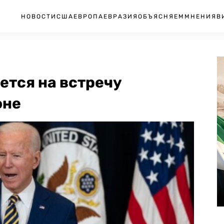
НОВОСТИ
США
ЕВРОПА
ЕВРАЗИЯ
ОБЪЯСНЯЕМ
МНЕНИЯ
В
ется на встречу
юне