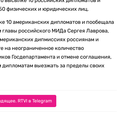
 о высылке 10 российских дипломатов и
50 физических и юридических лиц.
ке 10 американских дипломатов и пообещала
м главы российского МИДа Сергея Лаврова,
в американских дипмиссиях россиянам и
те на неограниченное количество
ков Госдепартамента и отмене соглашения,
м дипломатам выезжать за пределы своих
дящее. RTVI в Telegram