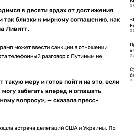
Б
0
ходимся в десяти ярдах от достижения
и так близки к мирному соглашению, как
«
Е
ла Ливитт.
0
П
 Трамп может ввести санкции в отношении
к
рта телефонный разговор с Путиным не
0
С
б
 такую меру и готов пойти на это, если
0
 могу забегать вперед и оглашать
ному вопросу», — сказала пресс-
рошла встреча делегаций США и Украины. По