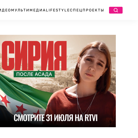
ИДЕО
МУЛЬТИМЕДИА
LIFESTYLE
СПЕЦПРОЕКТЫ