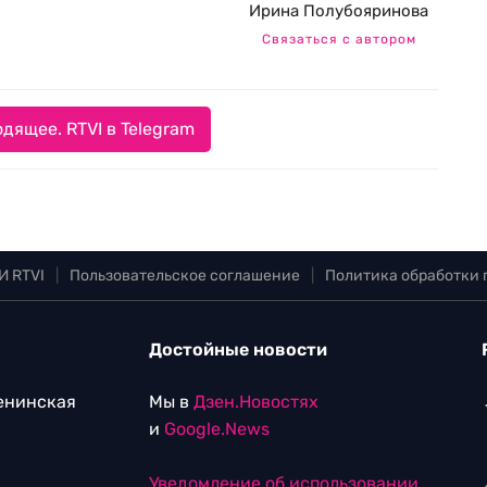
Ирина Полубояринова
Связаться с автором
дящее. RTVI в Telegram
И RTVI
|
Пользовательское соглашение
|
Политика обработки
Достойные новости
Ленинская
Мы в
Дзен.Новостях
и
Google.News
Уведомление об использовании