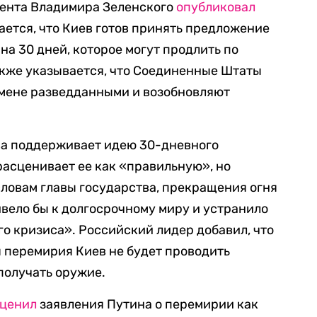
дента Владимира Зеленского
опубликовал
ается, что Киев готов принять предложение
на 30 дней, которое могут продлить по
акже указывается, что Соединенные Штаты
бмене разведданными и возобновляют
ква поддерживает идею 30-дневного
расценивает ее как «правильную», но
словам главы государства, прекращения огня
ивело бы к долгосрочному миру и устранило
о кризиса». Российский лидер добавил, что
мя перемирия Киев не будет проводить
получать оружие.
ценил
заявления Путина о перемирии как