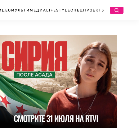
ИДЕО
МУЛЬТИМЕДИА
LIFESTYLE
СПЕЦПРОЕКТЫ