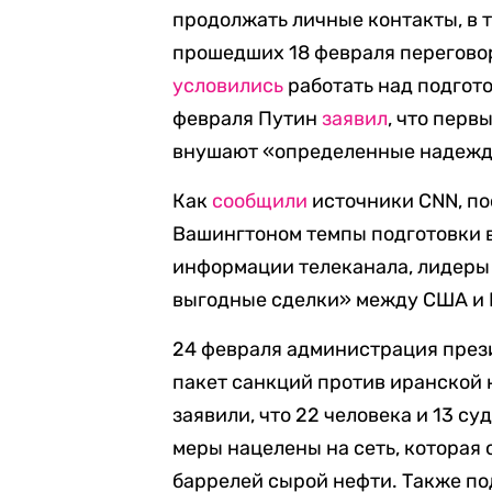
продолжать личные контакты, в т
прошедших 18 февраля перегово
условились
работать над подгото
февраля Путин
заявил
, что пер
внушают «определенные надежд
Как
сообщили
источники CNN, по
Вашингтоном темпы подготовки в
информации телеканала, лидеры
выгодные сделки» между США и 
24 февраля администрация пре
пакет санкций против иранской 
заявили, что 22 человека и 13 с
меры нацелены на сеть, которая
баррелей сырой нефти. Также по