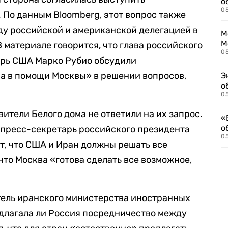
о
0
 По данным Bloomberg, этот вопрос также
ду российской и американской делегацией в
М
М
 материале говорится, что глава российского
05
арь США Марко Рубио обсудили
а в помощи Москвы» в решении вопросов,
Э
о
05
вители Белого дома не ответили на их запрос.
«
о
у пресс-секретарь российского президента
05
т, что США и Иран должны решать все
что Москва «готова сделать все возможное,
тель иранского министерства иностранных
редлагала ли Россия посредничество между