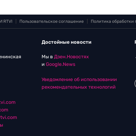
И RTVI
|
Пользовательское соглашение
|
Политика обработки
Достойные новости
Ленинская
Мы в
Дзен.Новостях
и
Google.News
Уведомление об использовании
рекомендательных технологий
vi.com
.com
tvi.com
лы