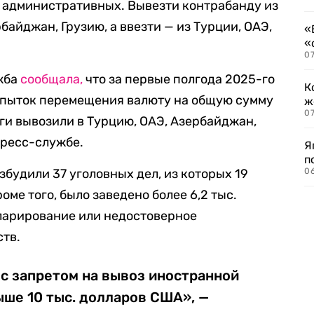
с. административных. Вывезти контрабанду из
байджан, Грузию, а ввезти — из Турции, ОАЭ,
«
«
07
ужба
сообщала,
что за первые полгода 2025-го
К
попыток перемещения валюту на общую сумму
ж
0
ьги вывозили в Турцию, ОАЭ, Азербайджан,
пресс-службе.
Я
п
будили 37 уголовных дел, из которых 19
0
оме того, было заведено более 6,2 тыс.
ларирование или недостоверное
тв.
 с запретом на вывоз иностранной
ше 10 тыс. долларов США», —