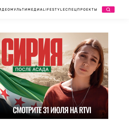
ИДЕО
МУЛЬТИМЕДИА
LIFESTYLE
СПЕЦПРОЕКТЫ