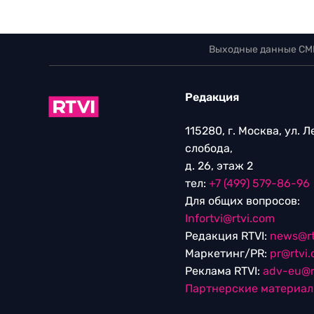
Выходные данные СМ
Редакция
115280, г. Москва, ул. 
слобода,
д. 26, этаж 2
тел:
+7 (499) 579-86-96
Для общих вопросов:
Infortvi@rtvi.com
Редакция RTVI:
news@rt
Маркетинг/PR:
pr@rtvi
Реклама RTVI:
adv-eu@r
Партнерские материа