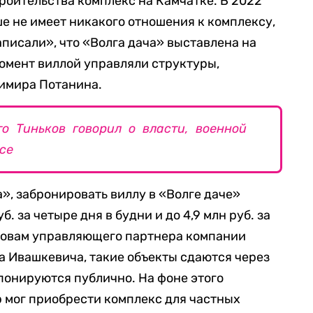
роительства комплекс на Камчатке. В 2022
ше не имеет никакого отношения к комплексу,
аписали», что «Волга дача» выставлена на
момент виллой управляли структуры,
имира Потанина.
о Тиньков говорил о власти, военной
се
», забронировать виллу в «Волге даче»
б. за четыре дня в будни и до 4,9 млн руб. за
словам управляющего партнера компании
ава Ивашкевича, такие объекты сдаются через
понируются публично. На фоне этого
р мог приобрести комплекс для частных