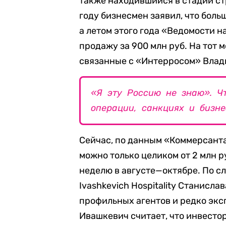
также находившийся в стадии ст
году бизнесмен заявил, что боль
а летом этого года «Ведомости н
продажу за 900 млн руб. На тот 
связанные с «Интерросом» Влад
«Я эту Россию не знаю». Чт
операции, санкциях и бизне
Сейчас, по данным «Коммерсанта
можно только целиком от 2 млн ру
неделю в августе—октябре. По 
Ivashkevich Hospitality Станисл
профильных агентов и редко экс
Ивашкевич считает, что инвесто