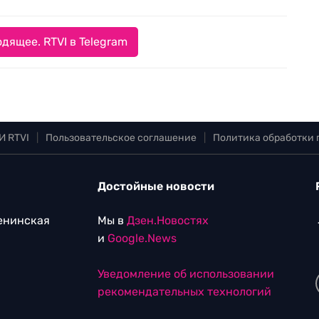
дящее. RTVI в Telegram
И RTVI
|
Пользовательское соглашение
|
Политика обработки
Достойные новости
Ленинская
Мы в
Дзен.Новостях
и
Google.News
Уведомление об использовании
рекомендательных технологий