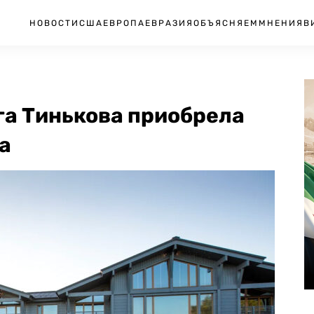
НОВОСТИ
США
ЕВРОПА
ЕВРАЗИЯ
ОБЪЯСНЯЕМ
МНЕНИЯ
В
га Тинькова приобрела
а