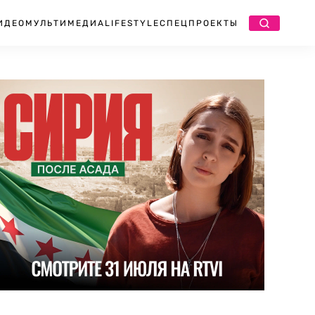
ИДЕО
МУЛЬТИМЕДИА
LIFESTYLE
СПЕЦПРОЕКТЫ