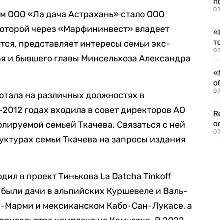
п
07
ем ООО «Ла дача Астрахань» стало ООО
оторой через «Марфининвест» владеет
«
т
ется, представляет интересы семьи экс-
07
ая и бывшего главы Минсельхоза Александра
«
о
07
отала на различных должностях в
-2012 годах входила в совет директоров АО
R
о
лируемой семьей Ткачева. Связаться с ней
07
руктурах семьи Ткачева на запросы издания
дил в проект Тинькова La Datcha Tinkoff
ью были дачи в альпийских Куршевеле и Валь-
й-Марми и мексиканском Кабо-Сан-Лукасе, а