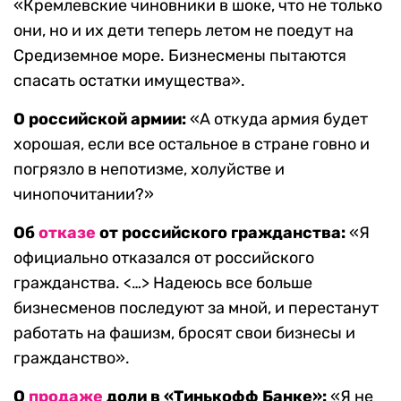
«Кремлевские чиновники в шоке, что не только
они, но и их дети теперь летом не поедут на
Средиземное море. Бизнесмены пытаются
спасать остатки имущества».
О российской армии:
«А откуда армия будет
хорошая, если все остальное в стране говно и
погрязло в непотизме, холуйстве и
чинопочитании?»
Об
отказе
от российского гражданства:
«Я
официально отказался от российского
гражданства. <…> Надеюсь все больше
бизнесменов последуют за мной, и перестанут
работать на фашизм, бросят свои бизнесы и
гражданство».
О
продаже
доли в «Тинькофф Банке»:
«Я не