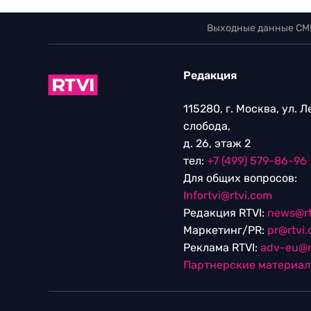
Выходные данные СМ
Редакция
115280, г. Москва, ул. 
слобода,
д. 26, этаж 2
тел:
+7 (499) 579-86-96
Для общих вопросов:
Infortvi@rtvi.com
Редакция RTVI:
news@rt
Маркетинг/PR:
pr@rtvi
Реклама RTVI:
adv-eu@r
Партнерские материа