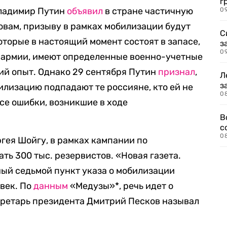
г
Владимир Путин
объявил
в стране частичную
09
овам, призыву в рамках мобилизации будут
С
оторые в настоящий момент состоят в запасе,
з
0
 в армии, имеют определенные военно-учетные
ий опыт. Однако 29 сентября Путин
признал
,
Л
з
илизацию подпадают те россияне, кто ей не
0
се ошибки, возникшие в ходе
В
с
0
гея Шойгу, в рамках кампании по
ть 300 тыс. резервистов. «Новая газета.
ный седьмой пункт указа о мобилизации
овек. По
данным
«Медузы»*, речь идет о
екретарь президента Дмитрий Песков называл