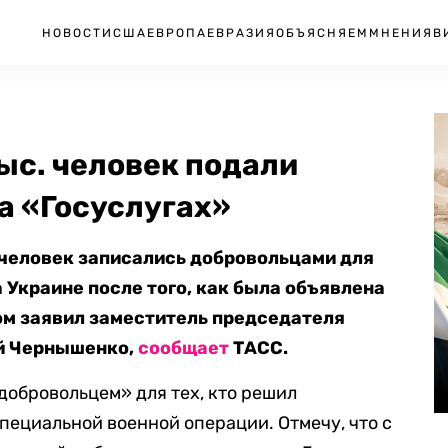
НОВОСТИ
США
ЕВРОПА
ЕВРАЗИЯ
ОБЪЯСНЯЕМ
МНЕНИЯ
В
ыс. человек подали
а «Госуслугах»
. человек записались добровольцами для
 Украине после того, как была объявлена
ом заявил заместитель председателя
й Чернышенко,
сообщает
ТАСС.
добровольцем» для тех, кто решил
пециальной военной операции. Отмечу, что с