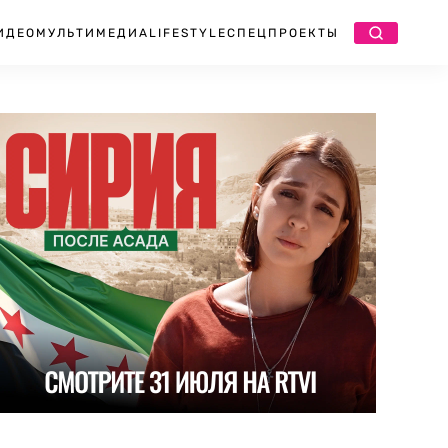
ИДЕО
МУЛЬТИМЕДИА
LIFESTYLE
СПЕЦПРОЕКТЫ